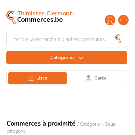
Thimister-Clermont-
Commerces.be
Alimentation
Boucheries
Boulangeries
Banques & Assurances
Epiceries
Bien-être
Catégories
Education
Liste
Carte
Hôtels et Voyages
Maison
Restaurants & Bars
Shopping
Commerces à proximité
/ Catégorie – Sous-
catégorie
Transport