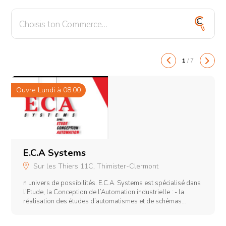
1
/
7
Ouvre Lundi à 08:00
O
0
E.C.A Systems
Sur les Thiers 11C, Thimister-Clermont
l
n univers de possibilités. E.C.A. Systems est spécialisé dans
à
l’Etude, la Conception de l’Automation industrielle : - la
réalisation des études d’automatismes et de schémas
électrique sous DAO - la programmation d’automates,
d’interfaces opérateurs et de système d’acquisition de