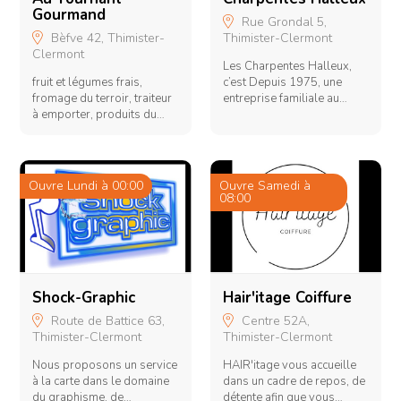
Gourmand
Rue Grondal 5,
Bèfve 42, Thimister-
Thimister-Clermont
Clermont
1
Les Charpentes Halleux,
fruit et légumes frais,
c’est Depuis 1975, une
D
fromage du terroir, traiteur
entreprise familiale au
d
à emporter, produits du
service de votre projet.
co
terroire,
Depuis 2011, une nouvelle
n
implantation dans le Zoning
?
industriel des Plénesses.
f
Spécialiste en fabrication et
p
Ouvre Lundi à 00:00
Ouvre Samedi à
O
pose de fermettes
l
08:00
0
industrialisées. Mais aussi
t
en constructions en
p
ossature bois, charpentes
4
traditionnelles, isolation en
p
cellulose, et bien d’autres
e
choses à découvrir dans la
d
Shock-Graphic
Hair'itage Coiffure
rubrique « nos réalisations
d
Route de Battice 63,
Centre 52A,
». N'hésitez pas à nous
M
Thimister-Clermont
Thimister-Clermont
C
contacter !
a
m
Nous proposons un service
HAIR'itage vous accueille
É
a
à la carte dans le domaine
dans un cadre de repos, de
V
c
du graphisme, de
détente afin que vous
p