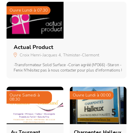
données - la fabrication d’armoires électriques et
s
pneumatiques en nos ateliers - le montage, câblage et mise en
Ouvre Lundi à 07:30
O
service sur site - le service de dépannage en usine N'hésitez
1
pas à nous contacter pour toutes questions!
t,
Actual Product
Croix Henri-Jacques 4, Thimister-Clermont
-Transformateur Solid Surface -Corian agréé (N°066) -Staron -
s
Fenix N'hésitez pas à nous contacter pour plus d'informations !
e
Ouvre Samedi à
Ouvre Lundi à 00:00
08:30
O
0
)
et
Au Tournant
Charpentes Halleux