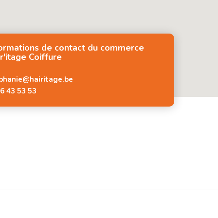
formations de contact du commerce
r'itage Coiffure
phanie@hairitage.be
6 43 53 53