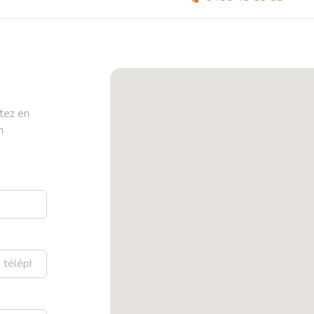
tez en
n