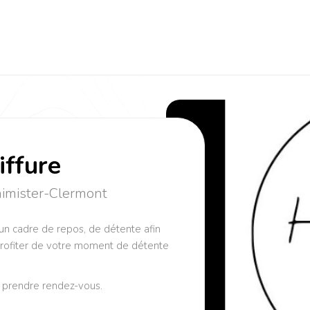
iffure
imister-Clermont
un cadre de repos, de détente afin
profiter de votre moment de détente
t prendre rendez-vous.