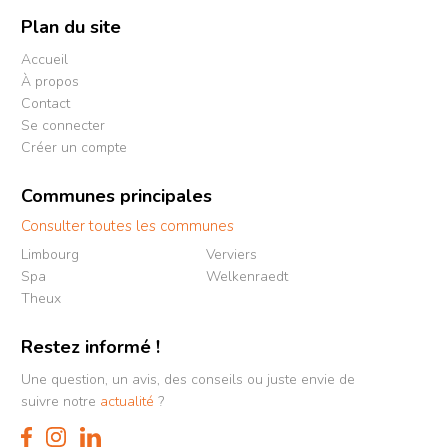
Plan du site
Accueil
À propos
Contact
Se connecter
Créer un compte
Communes principales
Consulter toutes les communes
Limbourg
Verviers
Spa
Welkenraedt
Theux
Restez informé !
Une question, un avis, des conseils ou juste envie de
suivre notre
actualité
?