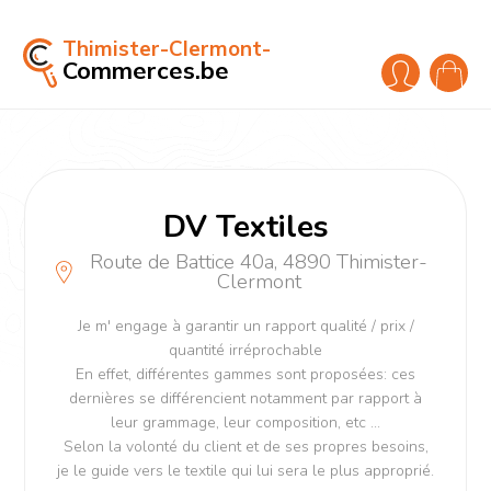
Thimister-Clermont-
Commerces.be
DV Textiles
Route de Battice 40a, 4890 Thimister-
Clermont
Je m' engage à garantir un rapport qualité / prix /
quantité irréprochable
En effet, différentes gammes sont proposées: ces
dernières se différencient notamment par rapport à
leur grammage, leur composition, etc ...
Selon la volonté du client et de ses propres besoins,
je le guide vers le textile qui lui sera le plus approprié.